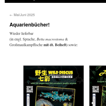
springen
←
Mai/Juni 2025
Aquarienbücher!
Wieder lieferbar
(in engl. Sprache,
Betta macrostoma
&
mit dt. Beiheft)
Großmaulkampffische
sowie: