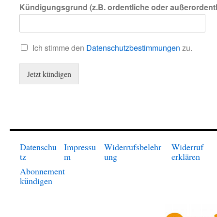
*
Kündigungsgrund (z.B. ordentliche oder außerordent
z
u
m
N
C
Ich stimme den
Datenschutzbestimmungen
zu.
a
h
m
e
e
Jetzt kündigen
c
k
b
o
x
e
n
*
Datenschu
Impressu
Widerrufsbelehr
Widerruf
tz
m
ung
erklären
Abonnement
kündigen