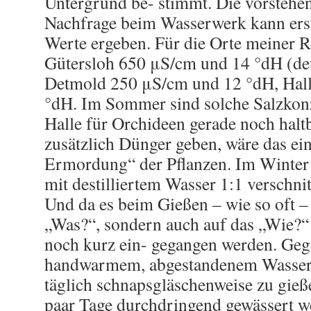
Untergrund be- stimmt. Die vorsteh
Nachfrage beim Wasserwerk kann ers
Werte ergeben. Für die Orte meiner R
Gütersloh 650 μS/cm und 14 °dH (deu
Detmold 250 μS/cm und 12 °dH, Hal
°dH. Im Sommer sind solche Salzkonz
Halle für Orchideen gerade noch hal
zusätzlich Dünger geben, wäre das ei
Ermordung“ der Pflanzen. Im Winter 
mit destilliertem Wasser 1:1 verschni
Und da es beim Gießen – wie so oft – 
„Was?“, sondern auch auf das „Wie?“
noch kurz ein- gegangen werden. Geg
handwarmem, abgestandenem Wasser. 
täglich schnapsgläschenweise zu gießen
paar Tage durchdringend gewässert 