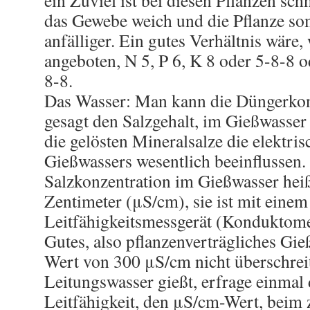
ein Zuviel ist bei diesen Pflanzen sch
das Gewebe weich und die Pflanze so
anfälliger. Ein gutes Verhältnis wäre
angeboten, N 5, P 6, K 8 oder 5-8-8 o
8-8.
Das Wasser: Man kann die Düngerkon
gesagt den Salzgehalt, im Gießwasser
die gelösten Mineralsalze die elektris
Gießwassers wesentlich beeinflussen.
Salzkonzentration im Gießwasser hei
Zentimeter (μS/cm), sie ist mit einem
Leitfähigkeitsmessgerät (Konduktome
Gutes, also pflanzenverträgliches Gie
Wert von 300 μS/cm nicht überschrei
Leitungswasser gießt, erfrage einmal 
Leitfähigkeit, den μS/cm-Wert, beim 