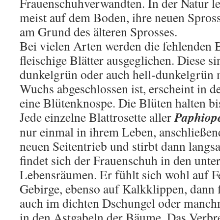
Frauenschuhverwandten. In der Natur l
meist auf dem Boden, ihre neuen Spros­
am Grund des älteren Sprosses.
Bei vielen Arten werden die fehlenden 
fleischige Blätter ausgeglichen. Diese si
dunkelgrün oder auch hell-dunkelgrün
Wuchs abgeschlos­sen ist, erscheint in d
eine Blütenknospe. Die Blüten halten b
Paphiope
Jede einzelne Blattrosette aller
nur einmal in ihrem Leben, anschließend
neuen Seitentrieb und stirbt dann langs
findet sich der Frauenschuh in den unte
Lebensräumen. Er fühlt sich wohl auf 
Gebirge, ebenso auf Kalkklippen, dann f
auch im dichten Dschungel oder manchm
in den Astgabeln der Bäume. Das Verbre