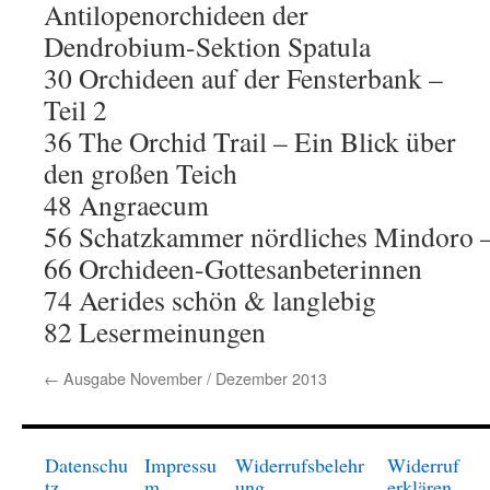
Antilopenorchideen der
Dendrobium-Sektion Spatula
30 Orchideen auf der Fensterbank –
Teil 2
36 The Orchid Trail – Ein Blick über
den großen Teich
48 Angraecum
56 Schatzkammer nördliches Mindoro –
66 Orchideen-Gottesanbeterinnen
74 Aerides schön & langlebig
82 Lesermeinungen
←
Ausgabe November / Dezember 2013
Datenschu
Impressu
Widerrufsbelehr
Widerruf
tz
m
ung
erklären