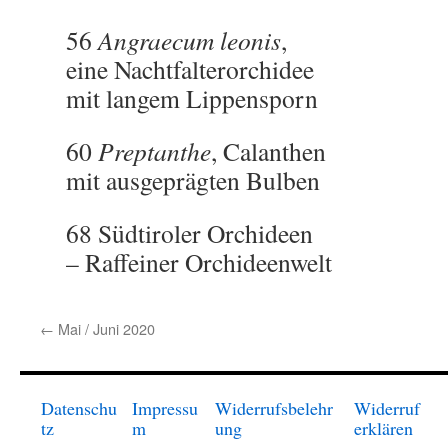
56
Angraecum leonis
,
eine Nachtfalterorchidee
mit langem Lippensporn
60
Preptanthe
, Calanthen
mit ausgeprägten Bulben
68 Südtiroler Orchideen
– Raffeiner Orchideen­welt
←
Mai / Juni 2020
Datenschu
Impressu
Widerrufsbelehr
Widerruf
tz
m
ung
erklären