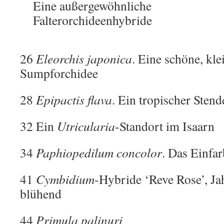
Eine außergewöhnliche
Falterorchideenhybride
26
Eleorchis japonica
. Eine schöne, kle
Sumpforchidee
28
Epipactis flava
. Ein tropischer Sten
32 Ein
Utricularia
-Standort im Isaarn
34
Paphiopedilum concolor
. Das Einfar
41
Cymbidium
-Hybride ‘Reve Rose’, Jah
blühend
44
Primula palinuri