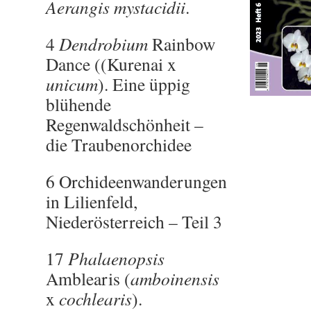
Aerangis mystacidii
.
4
Dendrobium
Rainbow
Dance ((Kurenai x
unicum
). Eine üppig
blühende
Regenwaldschönheit –
die Traubenorchidee
6 Orchideenwanderungen
in Lilienfeld,
Niederösterreich – Teil 3
17
Phalaenopsis
Amblearis (
amboinensis
x
cochlearis
).