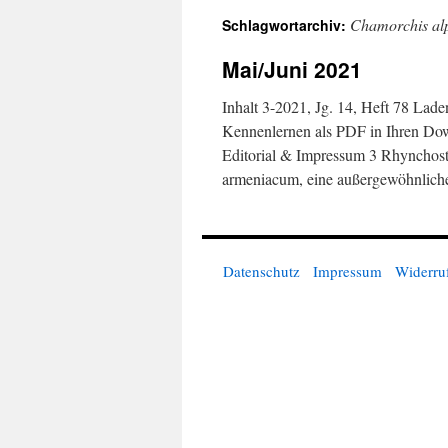
Chamorchis al
Schlagwortarchiv:
springen
Mai/Juni 2021
Inhalt 3-2021, Jg. 14, Heft 78 Laden
Kennenlernen als PDF in Ihren Dow
Editorial & Impressum 3 Rhynchost
armeniacum, eine außergewöhnlic
Datenschutz
Impressum
Widerru