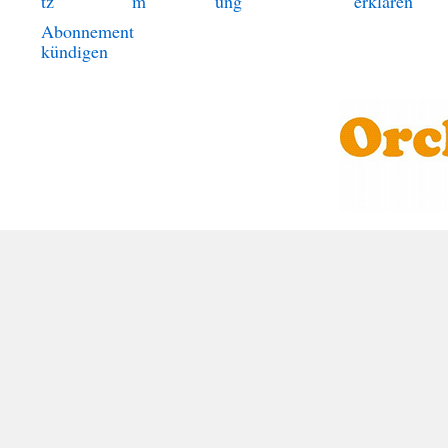
tz
m
ung
erklären
Abonnement
kündigen