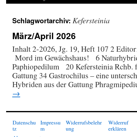
springen
Kefersteinia
Schlagwortarchiv:
März/April 2026
Inhalt 2-2026, Jg. 19, Heft 107 2 Edit
Mord im Gewächshaus! 6 Naturhybrid
Paphiopedilum 20 Kefersteinia Rchb. f.
Gattung 34 Gastrochilus – eine untersc
Hybriden aus der Gattung Phragmipe
→
Datenschu
Impressu
Widerrufsbelehr
Widerruf
tz
m
ung
erklären