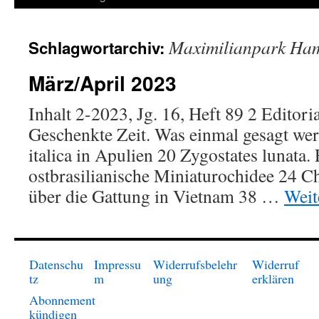
springen
Maximilianpark H
Schlagwortarchiv:
März/April 2023
Inhalt 2-2023, Jg. 16, Heft 89 2 Editor
Geschenkte Zeit. Was einmal gesagt we
italica in Apulien 20 Zygostates lunata.
ostbrasilianische Miniaturochidee 24 Ch
über die Gattung in Vietnam 38 …
Weit
Datenschu
Impressu
Widerrufsbelehr
Widerruf
tz
m
ung
erklären
Abonnement
kündigen