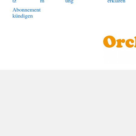
tz
m
ung
erklären
Abonnement
kündigen