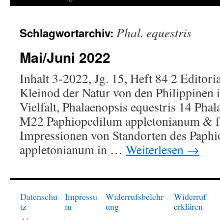
springen
Phal. equestris
Schlagwortarchiv:
Mai/Juni 2022
Inhalt 3-2022, Jg. 15, Heft 84 2 Editor
Kleinod der Natur von den Philippinen i
Vielfalt, Phalaenopsis equestris 14 Pha
M22 Paphiopedilum appletonianum & f
Impressionen von Standorten des Paph
appletonianum in …
Weiterlesen
→
Datenschu
Impressu
Widerrufsbelehr
Widerruf
tz
m
ung
erklären