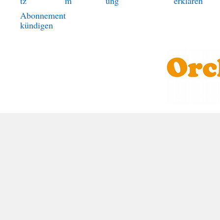
tz
m
ung
erklären
Abonnement
kündigen