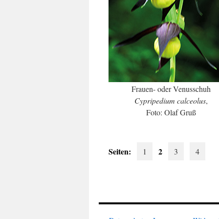
Frauen- oder Venusschuh
Cypripedium calceolus
,
Foto: Olaf Gruß
Seiten:
2
1
3
4