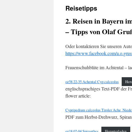
Reisetipps
springen
2. Reisen in Bayern i
– Tipps von Olaf Gru
Oder kontaktieren Sie unseren Auto
https://www.facebook.com/a.o.grus
Frauenschuhblüte im Achtental – lad
oz58 22-35 Achental Cyp calceolus
Heru
englischsprachiges Text-PDF der Fr
flower article:
Cypripedium calceolus Tiroler Ache_Niede
PDF zum Herbst-Drehwurz, Spiranthe
oz18 02-04 Spiranthes
Herunterladen