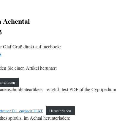
m Achental
ß
r Olaf Gruß direkt auf facebook:
s
en Sie einen Artikel herunter:
nterladen
auenschuhblüteartikels – english text PDF of the Cypripedium
rhauser Tal_ englisch TEXT
Herunterladen
s spiralis, im Achtal herunterladen: