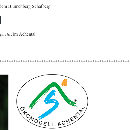
dem Blumenberg Schafberg:
pactis
, im Achental:
********************************************************