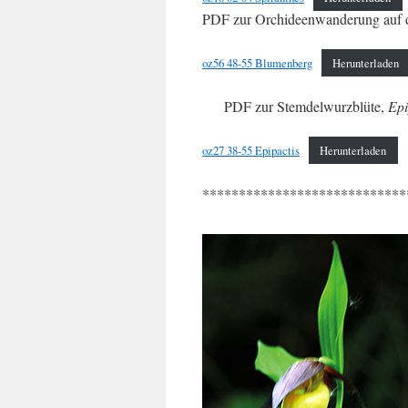
PDF zur Orchideenwanderung auf 
oz56 48-55 Blumenberg
Herunterladen
PDF zur Stemdelwurzblüte,
Epi
oz27 38-55 Epipactis
Herunterladen
****************************