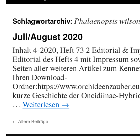
springen
Phalaenopsis wilson
Schlagwortarchiv:
Juli/August 2020
Inhalt 4-2020, Heft 73 2 Editorial & I
Editorial des Hefts 4 mit Impressum sow
Seiten aller weiteren Artikel zum Kenne
Ihren Download-
Ordner:https://www.orchideenzauber.eu/
kurze Geschichte der Oncidiinae-Hybr
…
Weiterlesen
→
←
Ältere Beiträge